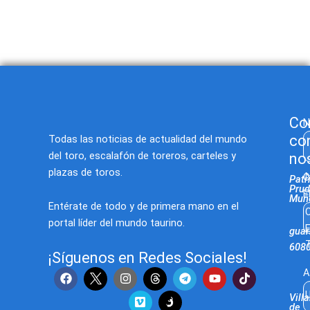
Co
N
co
Todas las noticias de actualidad del mundo
del toro, escalafón de toreros, carteles y
no
plazas de toros.
C
Patr
Prud
E
Muñ
Entérate de todo y de primera mano en el
C
portal líder del mundo taurino.
E
gua
T
608
¡Síguenos en Redes Sociales!
F
I
V
T
Y
T
A
a
n
i
e
o
i
U
c
s
m
l
u
k
Villa
e
t
e
e
t
t
de