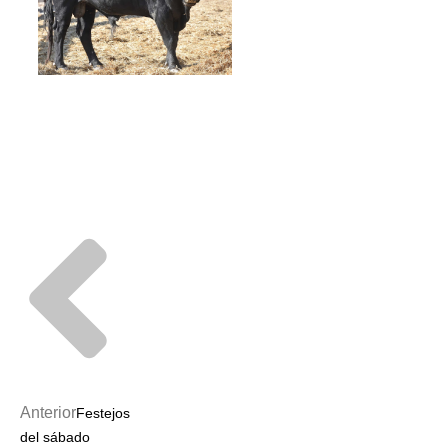
Prev
Next
Anterior
Festejos
del sábado