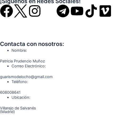
¡Síguenos en Redes Sociales!
F
I
T
Y
T
V
a
n
e
o
i
i
c
s
l
u
k
m
Contacta con nosotros:
e
t
e
t
t
e
Nombre:
b
a
g
u
o
o
Patricia Prudencio Muñoz
Correo Electrónico:
o
g
r
b
k
guarismodelocho@gmail.com
Teléfono:
o
r
a
e
608008641
k
a
m
Ubicación:
Villarejo de Salvanés
m
(Madrid)