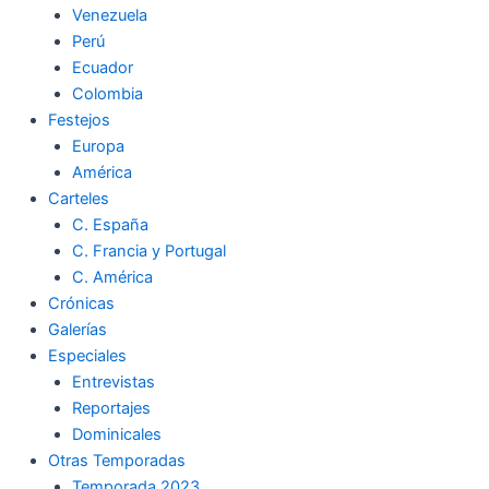
Venezuela
k
a
m
Perú
Ecuador
m
Colombia
Festejos
Europa
América
Carteles
C. España
C. Francia y Portugal
C. América
Crónicas
Galerías
Especiales
Entrevistas
Reportajes
Dominicales
Otras Temporadas
Temporada 2023