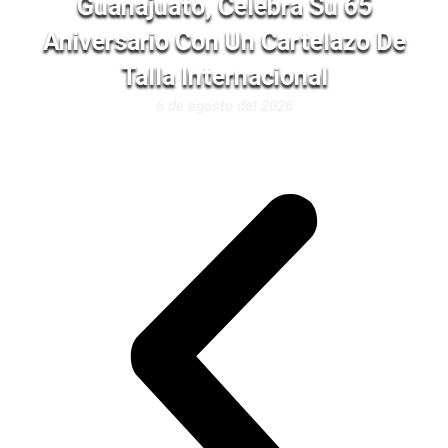
Guanajuato, Celebra Su 65
Aniversario Con Un Cartelazo De
Talla Internacional
6 de agosto del 2026