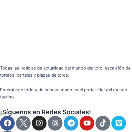
Todas las noticias de actualidad del mundo del toro, escalafón de
toreros, carteles y plazas de toros.
Entérate de todo y de primera mano en el portal líder del mundo
taurino.
¡Síguenos en Redes Sociales!
F
I
T
Y
T
V
a
n
e
o
i
i