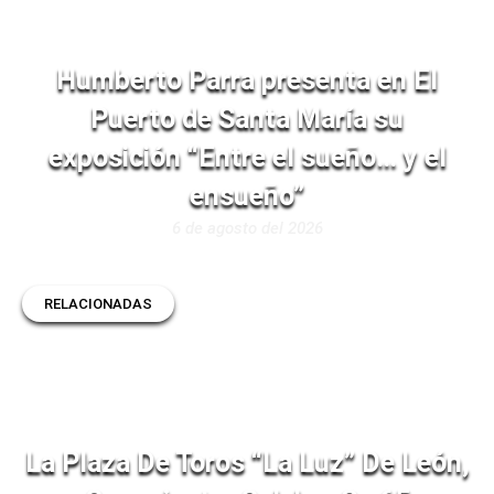
Humberto Parra presenta en El
Puerto de Santa María su
exposición “Entre el sueño… y el
ensueño”
6 de agosto del 2026
RELACIONADAS
La Plaza De Toros “La Luz” De León,