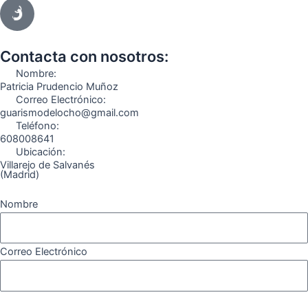
c
s
l
u
k
m
e
t
e
t
t
e
b
a
g
u
o
o
o
g
r
b
k
Contacta con nosotros:
o
r
a
e
Nombre:
k
a
m
Patricia Prudencio Muñoz
Correo Electrónico:
m
guarismodelocho@gmail.com
Teléfono:
608008641
Ubicación:
Villarejo de Salvanés
(Madrid)
Nombre
Correo Electrónico