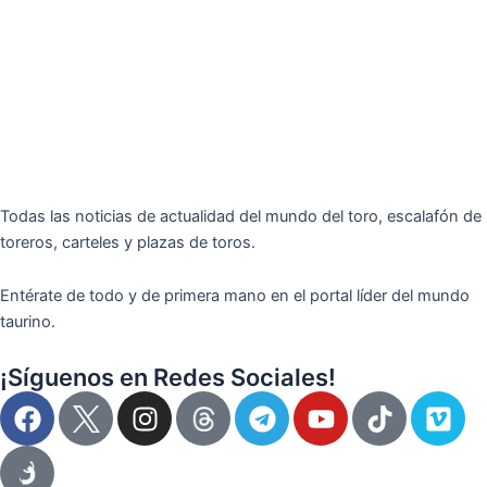
Todas las noticias de actualidad del mundo del toro, escalafón de
toreros, carteles y plazas de toros.
Entérate de todo y de primera mano en el portal líder del mundo
taurino.
¡Síguenos en Redes Sociales!
F
I
T
Y
T
V
a
n
e
o
i
i
c
s
l
u
k
m
e
t
e
t
t
e