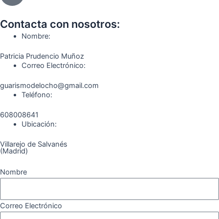
b
a
g
u
o
o
o
g
r
b
k
Contacta con nosotros:
o
r
a
e
Nombre:
k
a
m
Patricia Prudencio Muñoz
m
Correo Electrónico:
guarismodelocho@gmail.com
Teléfono:
608008641
Ubicación:
Villarejo de Salvanés
(Madrid)
Nombre
Correo Electrónico