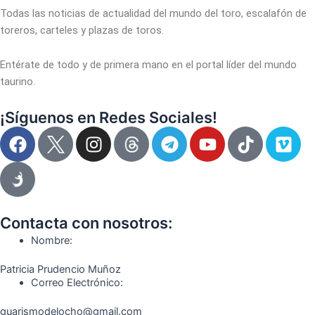
Todas las noticias de actualidad del mundo del toro, escalafón de
toreros, carteles y plazas de toros.
Entérate de todo y de primera mano en el portal líder del mundo
taurino.
¡Síguenos en Redes Sociales!
F
I
T
Y
T
V
a
n
e
o
i
i
c
s
l
u
k
m
e
t
e
t
t
e
b
a
g
u
o
o
o
g
r
b
k
Contacta con nosotros:
o
r
a
e
Nombre:
k
a
m
Patricia Prudencio Muñoz
m
Correo Electrónico:
guarismodelocho@gmail.com