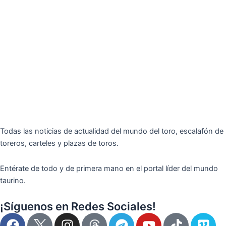
Todas las noticias de actualidad del mundo del toro, escalafón de
toreros, carteles y plazas de toros.
Entérate de todo y de primera mano en el portal líder del mundo
taurino.
¡Síguenos en Redes Sociales!
F
I
T
Y
T
V