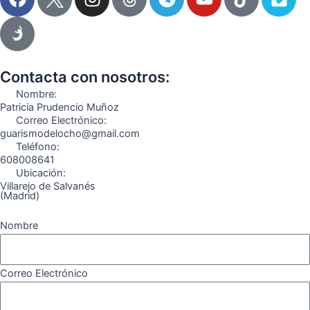
a
n
e
o
i
i
c
s
l
u
k
m
e
t
e
t
t
e
b
a
g
u
o
o
o
g
r
b
k
Contacta con nosotros:
o
r
a
e
Nombre:
k
a
m
Patricia Prudencio Muñoz
Correo Electrónico:
m
guarismodelocho@gmail.com
Teléfono:
608008641
Ubicación:
Villarejo de Salvanés
(Madrid)
Nombre
Correo Electrónico