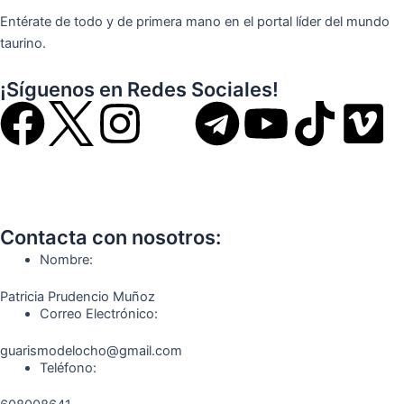
Entérate de todo y de primera mano en el portal líder del mundo
taurino.
¡Síguenos en Redes Sociales!
F
I
T
Y
T
V
a
n
e
o
i
i
c
s
l
u
k
m
Contacta con nosotros:
e
t
e
t
t
e
Nombre:
b
a
g
u
o
o
Patricia Prudencio Muñoz
Correo Electrónico:
o
g
r
b
k
guarismodelocho@gmail.com
Teléfono:
o
r
a
e