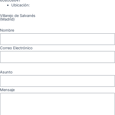
608008641
k
a
m
Ubicación:
Villarejo de Salvanés
m
(Madrid)
Nombre
Correo Electrónico
Asunto
Mensaje