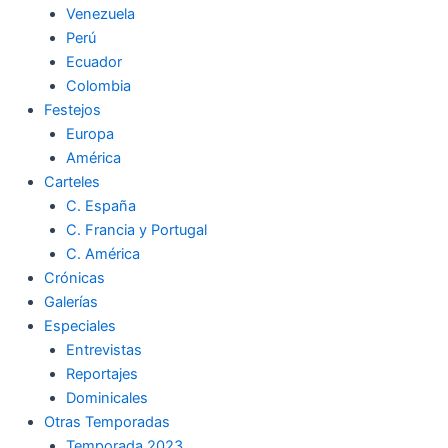
Venezuela
k
a
m
Perú
Ecuador
m
Colombia
Festejos
Europa
América
Carteles
C. España
C. Francia y Portugal
C. América
Crónicas
Galerías
Especiales
Entrevistas
Reportajes
Dominicales
Otras Temporadas
Temporada 2023