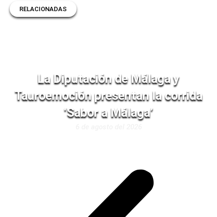
RELACIONADAS
La Diputación de Málaga y
Tauroemoción presentan la corrida
‘Sabor a Málaga’
6 de agosto del 2026