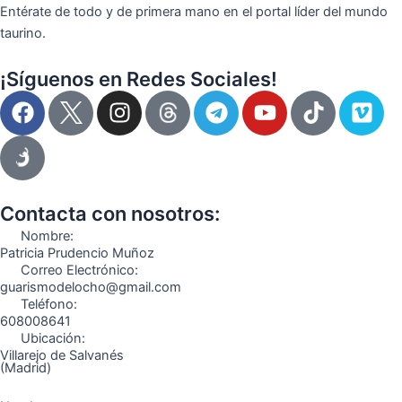
Entérate de todo y de primera mano en el portal líder del mundo
taurino.
¡Síguenos en Redes Sociales!
F
I
T
Y
T
V
a
n
e
o
i
i
c
s
l
u
k
m
e
t
e
t
t
e
b
a
g
u
o
o
o
g
r
b
k
Contacta con nosotros:
o
r
a
e
Nombre:
k
a
m
Patricia Prudencio Muñoz
Correo Electrónico:
m
guarismodelocho@gmail.com
Teléfono:
608008641
Ubicación:
Villarejo de Salvanés
(Madrid)