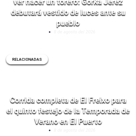
ver nacer un torero: Gorka Jerez
debutará vestido de luces ante su
pueblo
8 de agosto del 2026
RELACIONADAS
Corrida completa de El Freixo para
el quinto festejo de la Temporada de
Verano en El Puerto
8 de agosto del 2026