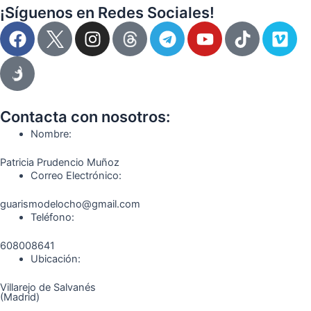
¡Síguenos en Redes Sociales!
F
I
T
Y
T
V
a
n
e
o
i
i
c
s
l
u
k
m
e
t
e
t
t
e
b
a
g
u
o
o
o
g
r
b
k
Contacta con nosotros:
o
r
a
e
Nombre:
k
a
m
Patricia Prudencio Muñoz
m
Correo Electrónico:
guarismodelocho@gmail.com
Teléfono:
608008641
Ubicación:
Villarejo de Salvanés
(Madrid)