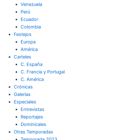
Venezuela
k
a
m
Perú
Ecuador
m
Colombia
Festejos
Europa
América
Carteles
C. España
C. Francia y Portugal
C. América
Crónicas
Galerías
Especiales
Entrevistas
Reportajes
Dominicales
Otras Temporadas
Temporada 2023