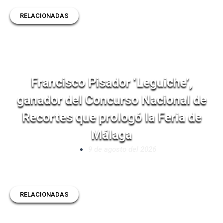
RELACIONADAS
Francisco Pisador ‘Leguiche’,
ganador del Concurso Nacional de
Recortes que prologó la Feria de
Málaga
9 de agosto del 2026
RELACIONADAS