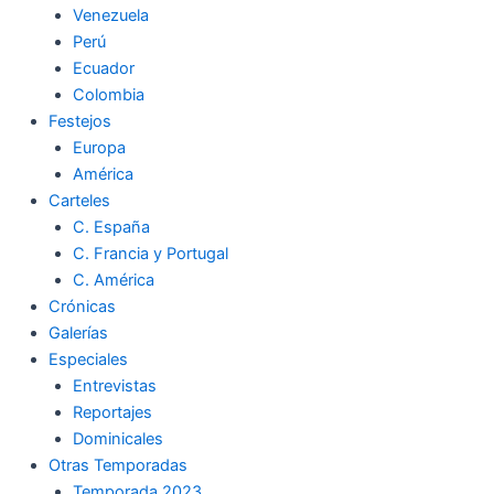
Venezuela
k
a
m
Perú
Ecuador
m
Colombia
Festejos
Europa
América
Carteles
C. España
C. Francia y Portugal
C. América
Crónicas
Galerías
Especiales
Entrevistas
Reportajes
Dominicales
Otras Temporadas
Temporada 2023