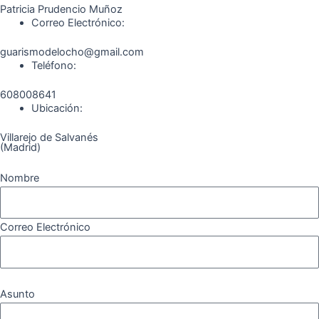
b
a
g
u
o
o
Patricia Prudencio Muñoz
Correo Electrónico:
o
g
r
b
k
guarismodelocho@gmail.com
Teléfono:
o
r
a
e
608008641
k
a
m
Ubicación:
Villarejo de Salvanés
m
(Madrid)
Nombre
Correo Electrónico
Asunto