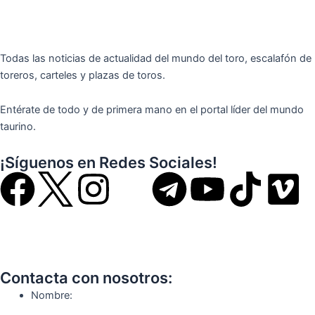
Todas las noticias de actualidad del mundo del toro, escalafón de
toreros, carteles y plazas de toros.
Entérate de todo y de primera mano en el portal líder del mundo
taurino.
¡Síguenos en Redes Sociales!
F
I
T
Y
T
V
a
n
e
o
i
i
c
s
l
u
k
m
Contacta con nosotros:
e
t
e
t
t
e
Nombre: