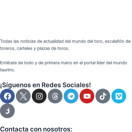
Todas las noticias de actualidad del mundo del toro, escalafón de
toreros, carteles y plazas de toros.
Entérate de todo y de primera mano en el portal líder del mundo
taurino.
¡Síguenos en Redes Sociales!
F
I
T
Y
T
V
a
n
e
o
i
i
c
s
l
u
k
m
e
t
e
t
t
e
b
a
g
u
o
o
o
g
r
b
k
Contacta con nosotros: