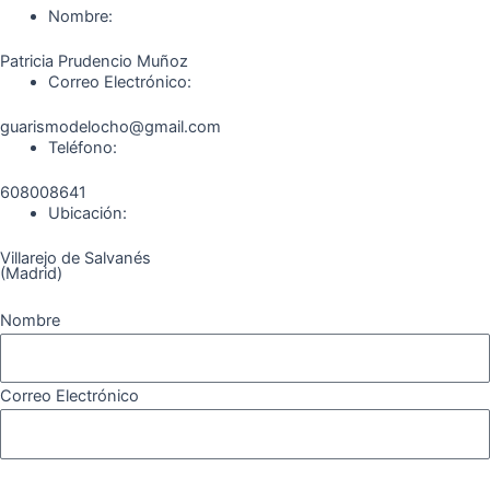
o
r
a
e
Nombre:
k
a
m
Patricia Prudencio Muñoz
m
Correo Electrónico:
guarismodelocho@gmail.com
Teléfono:
608008641
Ubicación:
Villarejo de Salvanés
(Madrid)
Nombre
Correo Electrónico