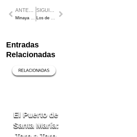
Prev
Next
ANTERIOR
SIGUIENTE
Minaya anuncia una corrida de toros mixta
Los de Victorino Martín para Priego de Córdoba
Entradas
Relacionadas
RELACIONADAS
RELACIONADAS
El Puerto de
Tielmes:
Santa María:
Novillo a
Toro a Toro
Novillo