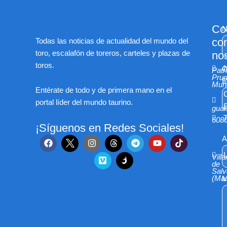
Co
N
co
Todas las noticias de actualidad del mundo del
toro, escalafón de toreros, carteles y plazas de
nos
toros.
C
Patr
Prud
E
Muñ
Entérate de todo y de primera mano en el
C
portal líder del mundo taurino.
E
gua
T
608
¡Síguenos en Redes Sociales!
F
I
V
T
Y
T
A
a
n
i
e
o
i
c
s
m
l
u
k
U
Villa
e
t
e
e
t
t
de
Sal
b
a
o
g
u
o
(Mad
M
o
g
r
b
k
o
r
a
e
k
a
m
m