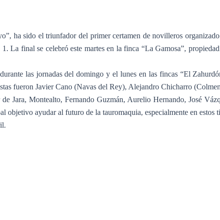
o”, ha sido el triunfador del primer certamen de novilleros organiza
 La final se celebró este martes en la finca “La Gamosa”, propiedad d
n durante las jornadas del domingo y el lunes en las fincas “El Zahurd
as fueron Javier Cano (Navas del Rey), Alejandro Chicharro (Colmenar 
Flor de Jara, Montealto, Fernando Guzmán, Aurelio Hernando, José Vá
l objetivo ayudar al futuro de la tauromaquia, especialmente en estos tiem
il.