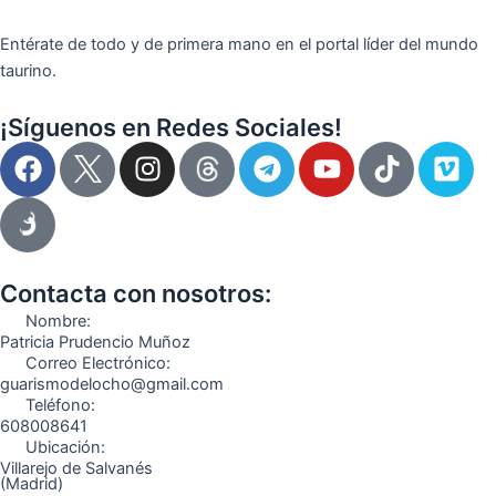
Entérate de todo y de primera mano en el portal líder del mundo
taurino.
¡Síguenos en Redes Sociales!
F
I
T
Y
T
V
a
n
e
o
i
i
c
s
l
u
k
m
e
t
e
t
t
e
b
a
g
u
o
o
o
g
r
b
k
Contacta con nosotros:
o
r
a
e
Nombre:
k
a
m
Patricia Prudencio Muñoz
Correo Electrónico:
m
guarismodelocho@gmail.com
Teléfono:
608008641
Ubicación:
Villarejo de Salvanés
(Madrid)