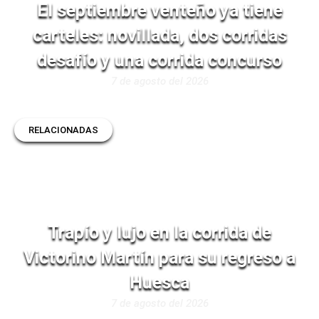
El septiembre venteño ya tiene
carteles: novillada, dos corridas
desafío y una corrida concurso
7 de agosto del 2026
RELACIONADAS
Trapío y lujo en la corrida de
Victorino Martín para su regreso a
Huesca
7 de agosto del 2026