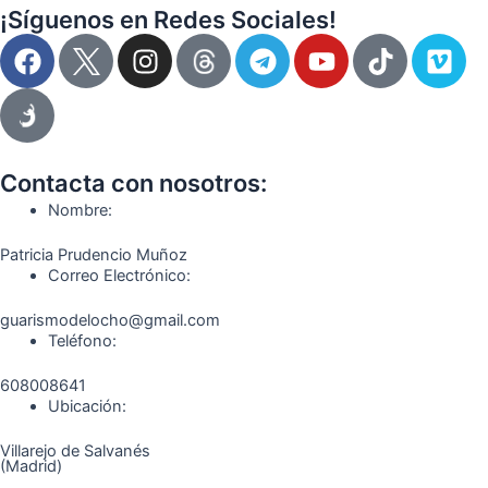
¡Síguenos en Redes Sociales!
F
I
T
Y
T
V
a
n
e
o
i
i
c
s
l
u
k
m
e
t
e
t
t
e
b
a
g
u
o
o
o
g
r
b
k
Contacta con nosotros:
o
r
a
e
Nombre:
k
a
m
Patricia Prudencio Muñoz
m
Correo Electrónico:
guarismodelocho@gmail.com
Teléfono:
608008641
Ubicación:
Villarejo de Salvanés
(Madrid)