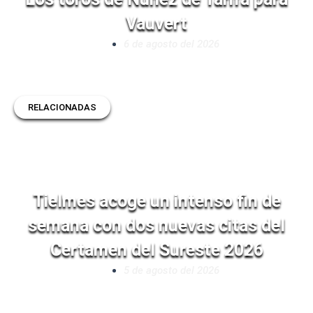
Vauvert
6 de agosto del 2026
RELACIONADAS
Tielmes acoge un intenso fin de
semana con dos nuevas citas del
Certamen del Sureste 2026
5 de agosto del 2026