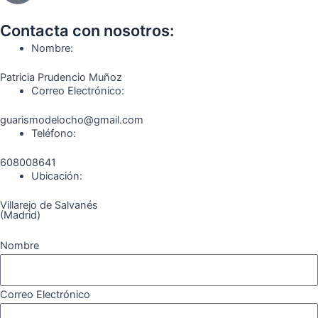
b
a
g
u
o
o
o
g
r
b
k
Contacta con nosotros:
o
r
a
e
Nombre:
k
a
m
Patricia Prudencio Muñoz
m
Correo Electrónico:
guarismodelocho@gmail.com
Teléfono:
608008641
Ubicación:
Villarejo de Salvanés
(Madrid)
Nombre
Correo Electrónico