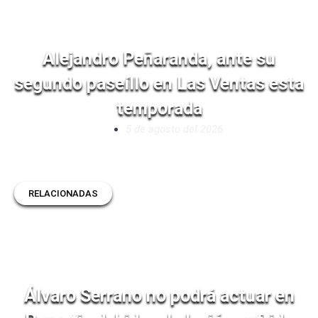
Alejandro Peñaranda, ante su
segundo paseíllo en Las Ventas esta
temporada
5 de agosto del 2026
RELACIONADAS
Álvaro Serrano no podrá actuar en