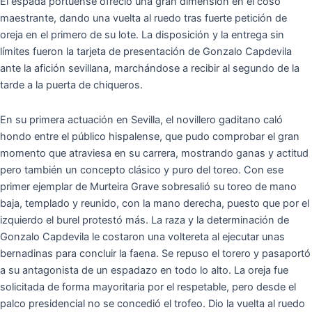
El espada portuense ofreció una gran dimensión en el coso
maestrante, dando una vuelta al ruedo tras fuerte petición de
oreja en el primero de su lote. La disposición y la entrega sin
límites fueron la tarjeta de presentación de Gonzalo Capdevila
ante la afición sevillana, marchándose a recibir al segundo de la
tarde a la puerta de chiqueros.
En su primera actuación en Sevilla, el novillero gaditano caló
hondo entre el público hispalense, que pudo comprobar el gran
momento que atraviesa en su carrera, mostrando ganas y actitud
pero también un concepto clásico y puro del toreo. Con ese
primer ejemplar de Murteira Grave sobresalió su toreo de mano
baja, templado y reunido, con la mano derecha, puesto que por el
izquierdo el burel protestó más. La raza y la determinación de
Gonzalo Capdevila le costaron una voltereta al ejecutar unas
bernadinas para concluir la faena. Se repuso el torero y pasaportó
a su antagonista de un espadazo en todo lo alto. La oreja fue
solicitada de forma mayoritaria por el respetable, pero desde el
palco presidencial no se concedió el trofeo. Dio la vuelta al ruedo