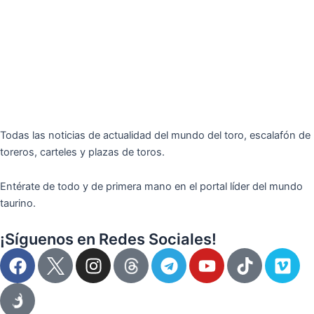
Todas las noticias de actualidad del mundo del toro, escalafón de
toreros, carteles y plazas de toros.
Entérate de todo y de primera mano en el portal líder del mundo
taurino.
¡Síguenos en Redes Sociales!
F
I
T
Y
T
V
a
n
e
o
i
i
c
s
l
u
k
m
e
t
e
t
t
e