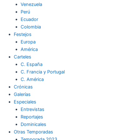
Venezuela
k
a
m
Perú
Ecuador
m
Colombia
Festejos
Europa
América
Carteles
C. España
C. Francia y Portugal
C. América
Crónicas
Galerías
Especiales
Entrevistas
Reportajes
Dominicales
Otras Temporadas
Temporada 2023