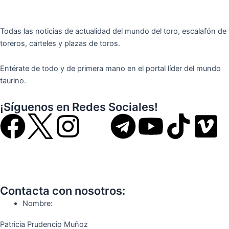
Todas las noticias de actualidad del mundo del toro, escalafón de
toreros, carteles y plazas de toros.
Entérate de todo y de primera mano en el portal líder del mundo
taurino.
¡Síguenos en Redes Sociales!
F
I
T
Y
T
V
a
n
e
o
i
i
c
s
l
u
k
m
Contacta con nosotros:
e
t
e
t
t
e
Nombre:
b
a
g
u
o
o
Patricia Prudencio Muñoz