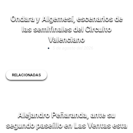
Ondara y Algemesí, escenarios de
las semifinales del Circuito
Valenciano
5 de agosto del 2026
RELACIONADAS
Alejandro Peñaranda, ante su
segundo paseíllo en Las Ventas esta