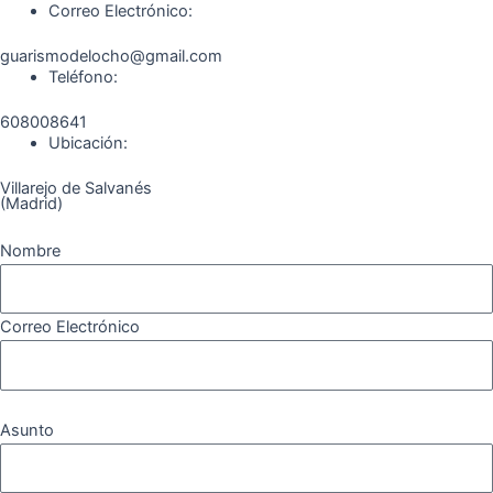
Correo Electrónico:
o
g
r
b
k
guarismodelocho@gmail.com
Teléfono:
o
r
a
e
608008641
k
a
m
Ubicación:
Villarejo de Salvanés
m
(Madrid)
Nombre
Correo Electrónico
Asunto