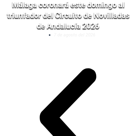
Málaga coronará este domingo al
triunfador del Circuito de Novilladas
de Andalucía 2026
7 de agosto del 2026