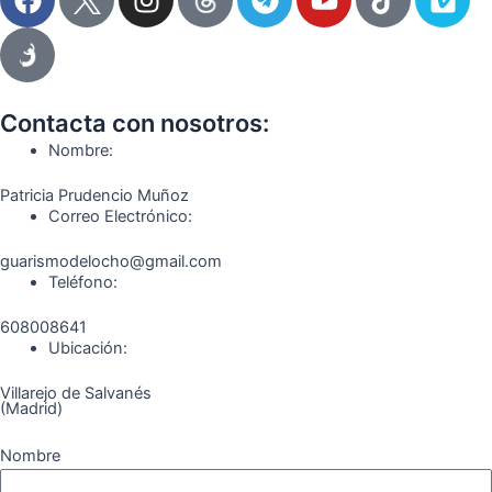
a
n
e
o
i
i
c
s
l
u
k
m
e
t
e
t
t
e
b
a
g
u
o
o
o
g
r
b
k
Contacta con nosotros:
o
r
a
e
Nombre:
k
a
m
Patricia Prudencio Muñoz
m
Correo Electrónico:
guarismodelocho@gmail.com
Teléfono:
608008641
Ubicación:
Villarejo de Salvanés
(Madrid)
Nombre