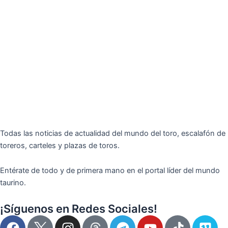
Todas las noticias de actualidad del mundo del toro, escalafón de
toreros, carteles y plazas de toros.
Entérate de todo y de primera mano en el portal líder del mundo
taurino.
¡Síguenos en Redes Sociales!
F
I
T
Y
T
V