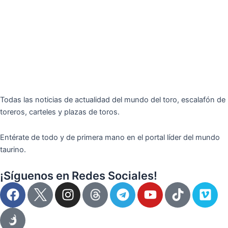
Todas las noticias de actualidad del mundo del toro, escalafón de
toreros, carteles y plazas de toros.
Entérate de todo y de primera mano en el portal líder del mundo
taurino.
¡Síguenos en Redes Sociales!
F
I
T
Y
T
V
a
n
e
o
i
i
c
s
l
u
k
m
e
t
e
t
t
e