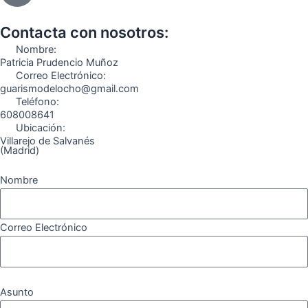
b
a
g
u
o
o
o
g
r
b
k
Contacta con nosotros:
o
r
a
e
Nombre:
k
a
m
Patricia Prudencio Muñoz
Correo Electrónico:
m
guarismodelocho@gmail.com
Teléfono:
608008641
Ubicación:
Villarejo de Salvanés
(Madrid)
Nombre
Correo Electrónico
Asunto