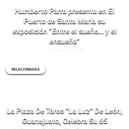
Humberto Parra presenta en El
Puerto de Santa María su
exposición “Entre el sueño… y el
ensueño”
6 de agosto del 2026
RELACIONADAS
La Plaza De Toros “La Luz” De León,
Guanajuato, Celebra Su 65