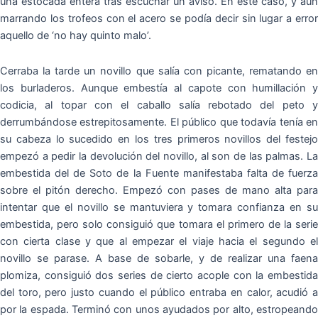
una estocada entera tras escuchar un aviso. En este caso, y aun
marrando los trofeos con el acero se podía decir sin lugar a error
aquello de ‘no hay quinto malo’.
Cerraba la tarde un novillo que salía con picante, rematando en
los burladeros. Aunque embestía al capote con humillación y
codicia, al topar con el caballo salía rebotado del peto y
derrumbándose estrepitosamente. El público que todavía tenía en
su cabeza lo sucedido en los tres primeros novillos del festejo
empezó a pedir la devolución del novillo, al son de las palmas. La
embestida del de Soto de la Fuente manifestaba falta de fuerza
sobre el pitón derecho. Empezó con pases de mano alta para
intentar que el novillo se mantuviera y tomara confianza en su
embestida, pero solo consiguió que tomara el primero de la serie
con cierta clase y que al empezar el viaje hacia el segundo el
novillo se parase. A base de sobarle, y de realizar una faena
plomiza, consiguió dos series de cierto acople con la embestida
del toro, pero justo cuando el público entraba en calor, acudió a
por la espada. Terminó con unos ayudados por alto, estropeando