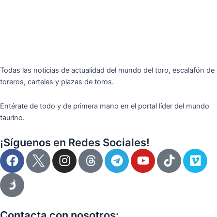
Todas las noticias de actualidad del mundo del toro, escalafón de
toreros, carteles y plazas de toros.
Entérate de todo y de primera mano en el portal líder del mundo
taurino.
¡Síguenos en Redes Sociales!
F
I
T
Y
T
V
a
n
e
o
i
i
c
s
l
u
k
m
e
t
e
t
t
e
b
a
g
u
o
o
o
g
r
b
k
Contacta con nosotros: