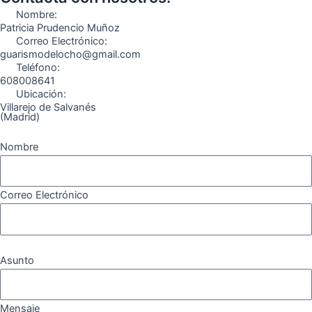
o
r
a
e
Nombre:
k
a
m
Patricia Prudencio Muñoz
Correo Electrónico:
m
guarismodelocho@gmail.com
Teléfono:
608008641
Ubicación:
Villarejo de Salvanés
(Madrid)
Nombre
Correo Electrónico
Asunto
Mensaje