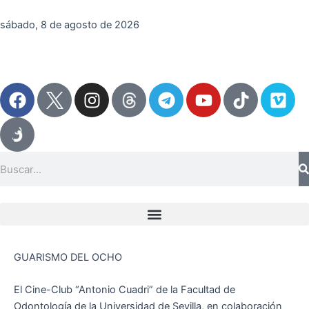
Ir
al
sábado, 8 de agosto de 2026
contenido
F
I
T
Y
T
V
a
n
e
o
i
i
c
s
l
u
k
m
e
t
e
t
t
e
b
a
g
u
o
o
Search
o
g
r
b
k
o
r
a
e
k
a
m
m
GUARISMO DEL OCHO
El Cine-Club “Antonio Cuadri” de la Facultad de
Odontología de la Universidad de Sevilla, en colaboración