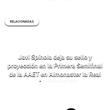
RELACIONADAS
Javi Spínola deja su sello y
proyección en la Primera Semifinal
de la AAET en Almonaster la Real
9 de agosto del 2026