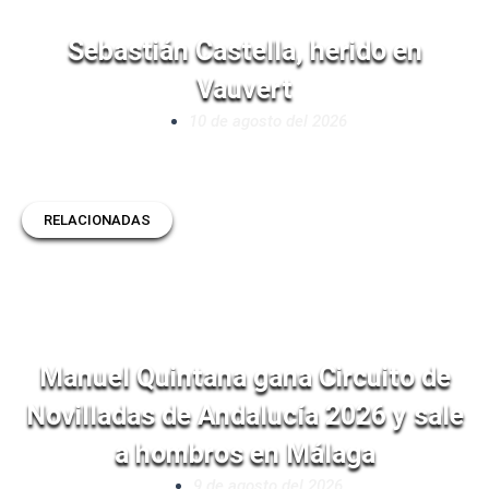
Sebastián Castella, herido en
Vauvert
10 de agosto del 2026
RELACIONADAS
Manuel Quintana gana Circuito de
Novilladas de Andalucía 2026 y sale
a hombros en Málaga
9 de agosto del 2026