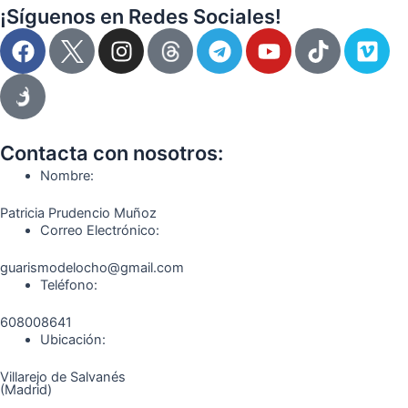
¡Síguenos en Redes Sociales!
F
I
T
Y
T
V
a
n
e
o
i
i
c
s
l
u
k
m
e
t
e
t
t
e
b
a
g
u
o
o
o
g
r
b
k
Contacta con nosotros:
o
r
a
e
Nombre:
k
a
m
Patricia Prudencio Muñoz
m
Correo Electrónico:
guarismodelocho@gmail.com
Teléfono:
608008641
Ubicación:
Villarejo de Salvanés
(Madrid)