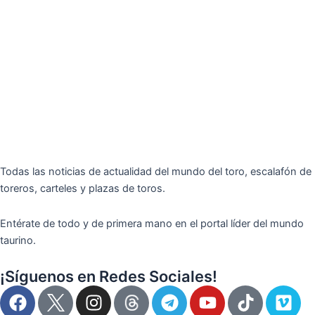
Todas las noticias de actualidad del mundo del toro, escalafón de
toreros, carteles y plazas de toros.
Entérate de todo y de primera mano en el portal líder del mundo
taurino.
¡Síguenos en Redes Sociales!
F
I
T
Y
T
V
a
n
e
o
i
i