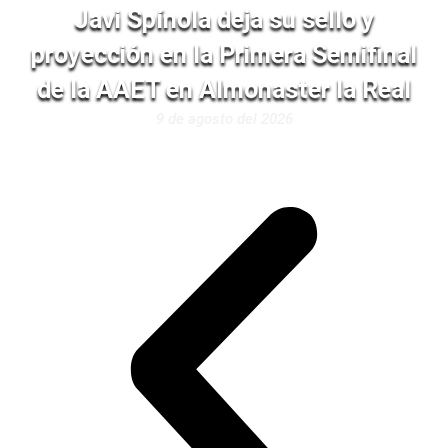
Javi Spínola deja su sello y
proyección en la Primera Semifinal
de la AAET en Almonaster la Real
9 de agosto del 2026