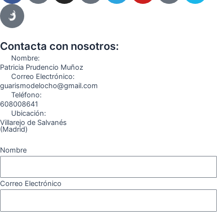
c
s
l
u
k
m
e
t
e
t
t
e
b
a
g
u
o
o
o
g
r
b
k
Contacta con nosotros:
o
r
a
e
Nombre:
k
a
m
Patricia Prudencio Muñoz
Correo Electrónico:
m
guarismodelocho@gmail.com
Teléfono:
608008641
Ubicación:
Villarejo de Salvanés
(Madrid)
Nombre
Correo Electrónico