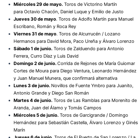
Miércoles 29 de mayo.
Toros de Victorino Martín
para
Octavio Chacón, Daniel Luque y Emilio de Justo
Jueves 30 de mayo
. Toros de Adolfo Martín para
Manuel
Escribano, Román y Roca Rey
Viernes 31 de mayo
. Toros de Alcurrucén / Lozano
Hermanos para
David Mora, Paco Ureña y Álvaro Lorenzo
Sábado 1 de junio.
Toros de Zalduendo para
Antonio
Ferrera, Curro Díaz y Luis David
Domingo 2 de junio.
Corrida de Rejones de María Guiomar
Cortes de Moura para
Diego Ventura, Leonardo Hernández
y Juan Manuel Munera, que confirmará alternativa
Lunes 3 de junio.
Novillos de Fuente Ymbro para
Juanito,
Antonio Grande y Diego San Román
Martes 4 de junio.
Toros de Las Ramblas para
Morenito de
Aranda, Juan del Álamo y Tomás Campos
Miércoles 5 de junio.
Toros de Garcigrande / Domingo
Hernández para
Sebastián Castella, Álvaro Lorenzo y Ginés
Marín
Jueves 6 de junio.
Toros de El Puerto de San Lorenzo / La