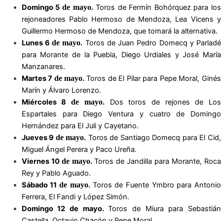
Domingo 5
de mayo
.
Toros de Fermín Bohórquez para lo
rejoneadores Pablo Hermoso de Mendoza, Lea Vicens y
Guillermo Hermoso de Mendoza, que tomará la alternativa.
Lunes 6
de mayo
.
Toros de Juan Pedro Domecq y Parlad
para Morante de la Puebla, Diego Urdiales y José María
Manzanares.
Martes 7
de mayo
.
Toros de El Pilar para Pepe Moral, Giné
Marín y Álvaro Lorenzo.
Miércoles 8
de mayo
.
Dos toros de rejones de Lo
Espartales para Diego Ventura y cuatro de Domingo
Hernández para El Juli y Cayetano.
Jueves 9
de mayo
.
Toros de Santiago Domecq para El Cid
Miguel Ángel Perera y Paco Ureña.
Viernes 10
de mayo
.
Toros de Jandilla para Morante, Roc
Rey y Pablo Aguado.
Sábado 11
de mayo
.
Toros de Fuente Ymbro para Antoni
Ferrera, El Fandi y López Simón.
Domingo 12 de mayo.
Toros de Miura para Sebastiá
Castella, Octavio Chacón y Pepe Moral.