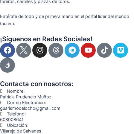
toreros, carteles y plazas de toros.
Entérate de todo y de primera mano en el portal líder del mundo
taurino.
¡Síguenos en Redes Sociales!
F
I
T
Y
T
V
a
n
e
o
i
i
c
s
l
u
k
m
e
t
e
t
t
e
b
a
g
u
o
o
o
g
r
b
k
Contacta con nosotros:
o
r
a
e
Nombre:
k
a
m
Patricia Prudencio Muñoz
Correo Electrónico:
m
guarismodelocho@gmail.com
Teléfono:
608008641
Ubicación:
Villarejo de Salvanés