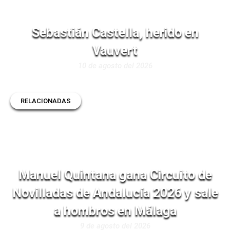
Sebastián Castella, herido en
Vauvert
10 de agosto del 2026
RELACIONADAS
Manuel Quintana gana Circuito de
Novilladas de Andalucía 2026 y sale
a hombros en Málaga
9 de agosto del 2026