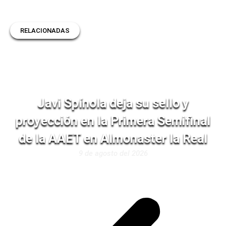
RELACIONADAS
Javi Spínola deja su sello y
proyección en la Primera Semifinal
de la AAET en Almonaster la Real
9 de agosto del 2026