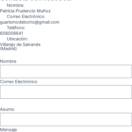
o
r
a
e
Nombre:
k
a
m
Patricia Prudencio Muñoz
Correo Electrónico:
m
guarismodelocho@gmail.com
Teléfono:
608008641
Ubicación:
Villarejo de Salvanés
(Madrid)
Nombre
Correo Electrónico
Asunto
Mensaje