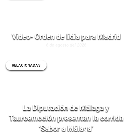
Video- Orden de lidia para Madrid
6 de agosto del 2026
RELACIONADAS
La Diputación de Málaga y
Tauroemoción presentan la corrida
‘Sabor a Málaga’