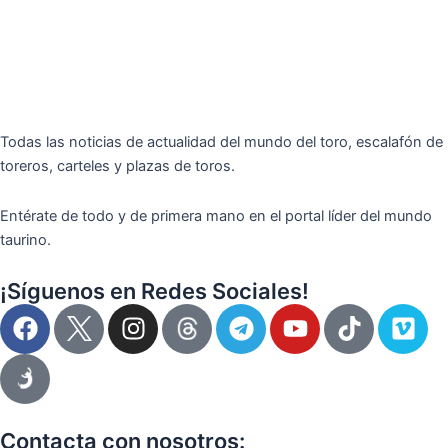
Todas las noticias de actualidad del mundo del toro, escalafón de
toreros, carteles y plazas de toros.
Entérate de todo y de primera mano en el portal líder del mundo
taurino.
¡Síguenos en Redes Sociales!
F
I
T
Y
T
V
a
n
e
o
i
i
c
s
l
u
k
m
e
t
e
t
t
e
b
a
g
u
o
o
o
g
r
b
k
Contacta con nosotros: