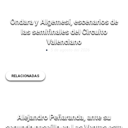
Ondara y Algemesí, escenarios de
las semifinales del Circuito
Valenciano
5 de agosto del 2026
RELACIONADAS
Alejandro Peñaranda, ante su
segundo paseíllo en Las Ventas esta