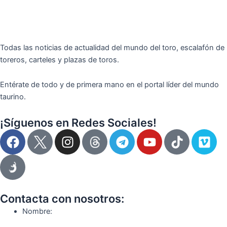
Todas las noticias de actualidad del mundo del toro, escalafón de
toreros, carteles y plazas de toros.
Entérate de todo y de primera mano en el portal líder del mundo
taurino.
¡Síguenos en Redes Sociales!
F
I
T
Y
T
V
a
n
e
o
i
i
c
s
l
u
k
m
e
t
e
t
t
e
b
a
g
u
o
o
o
g
r
b
k
Contacta con nosotros:
o
r
a
e
Nombre:
k
a
m