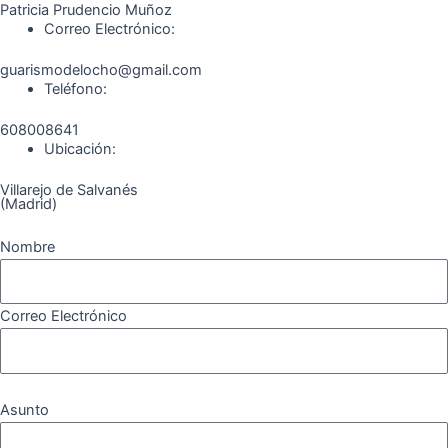
Patricia Prudencio Muñoz
m
Correo Electrónico:
guarismodelocho@gmail.com
Teléfono:
608008641
Ubicación:
Villarejo de Salvanés
(Madrid)
Nombre
Correo Electrónico
Asunto