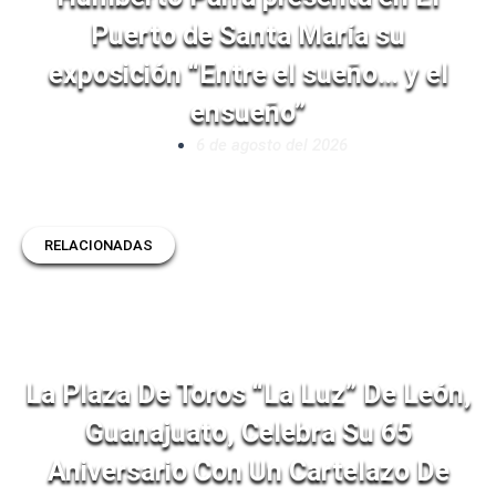
Puerto de Santa María su
exposición “Entre el sueño… y el
ensueño”
6 de agosto del 2026
RELACIONADAS
La Plaza De Toros “La Luz” De León,
Guanajuato, Celebra Su 65
Aniversario Con Un Cartelazo De