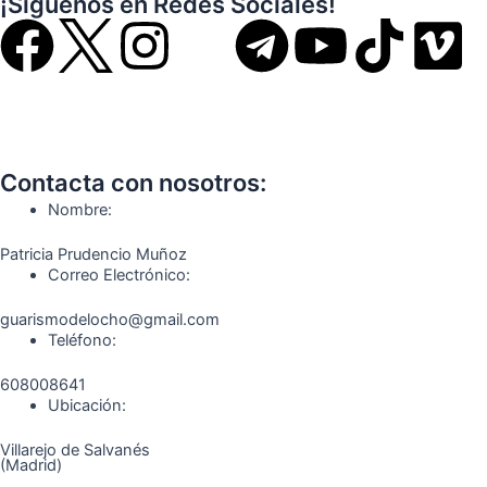
¡Síguenos en Redes Sociales!
F
I
T
Y
T
V
a
n
e
o
i
i
c
s
l
u
k
m
Contacta con nosotros:
e
t
e
t
t
e
Nombre:
b
a
g
u
o
o
Patricia Prudencio Muñoz
Correo Electrónico:
o
g
r
b
k
guarismodelocho@gmail.com
Teléfono:
o
r
a
e
608008641
k
a
m
Ubicación:
Villarejo de Salvanés
m
(Madrid)