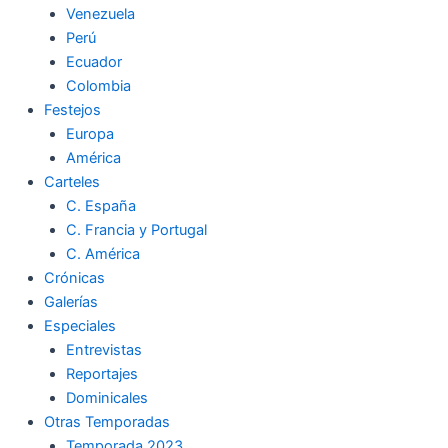
Venezuela
k
a
m
Perú
Ecuador
m
Colombia
Festejos
Europa
América
Carteles
C. España
C. Francia y Portugal
C. América
Crónicas
Galerías
Especiales
Entrevistas
Reportajes
Dominicales
Otras Temporadas
Temporada 2023