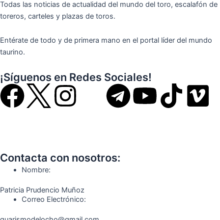
Todas las noticias de actualidad del mundo del toro, escalafón de
toreros, carteles y plazas de toros.
Entérate de todo y de primera mano en el portal líder del mundo
taurino.
¡Síguenos en Redes Sociales!
F
I
T
Y
T
V
a
n
e
o
i
i
c
s
l
u
k
m
Contacta con nosotros:
e
t
e
t
t
e
Nombre:
b
a
g
u
o
o
Patricia Prudencio Muñoz
Correo Electrónico:
o
g
r
b
k
guarismodelocho@gmail.com