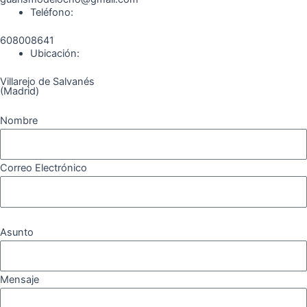
Teléfono:
o
r
a
e
608008641
k
a
m
Ubicación:
Villarejo de Salvanés
m
(Madrid)
Nombre
Correo Electrónico
Asunto
Mensaje