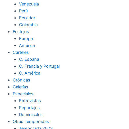
Venezuela
k
a
m
Perú
Ecuador
m
Colombia
Festejos
Europa
América
Carteles
C. España
C. Francia y Portugal
C. América
Crónicas
Galerías
Especiales
Entrevistas
Reportajes
Dominicales
Otras Temporadas
Temporada 2023