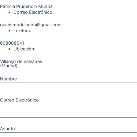
k
a
m
Patricia Prudencio Muñoz
m
Correo Electrónico:
guarismodelocho@gmail.com
Teléfono:
608008641
Ubicación:
Villarejo de Salvanés
(Madrid)
Nombre
Correo Electrónico
Asunto