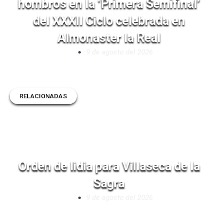
hombros en la ‘Primera Semifinal’
del XXXII Ciclo celebrada en
Almonaster la Real
9 de agosto del 2026
RELACIONADAS
Orden de lidia para Villaseca de la
Sagra
9 de agosto del 2026