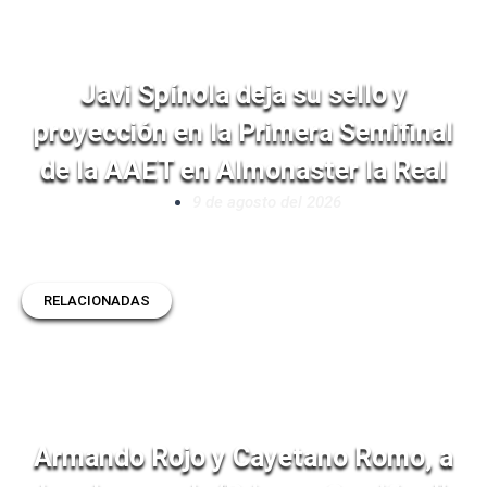
Javi Spínola deja su sello y
proyección en la Primera Semifinal
de la AAET en Almonaster la Real
9 de agosto del 2026
RELACIONADAS
Armando Rojo y Cayetano Romo, a