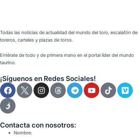
Todas las noticias de actualidad del mundo del toro, escalafón de
toreros, carteles y plazas de toros.
Entérate de todo y de primera mano en el portal líder del mundo
taurino.
¡Síguenos en Redes Sociales!
F
I
T
Y
T
V
a
n
e
o
i
i
c
s
l
u
k
m
e
t
e
t
t
e
b
a
g
u
o
o
o
g
r
b
k
Contacta con nosotros:
o
r
a
e
Nombre: