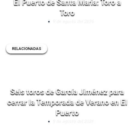
El Puerto de Santa Maria: Toro a
Toro
9 de agosto del 2026
RELACIONADAS
Seis toros de García Jiménez para
cerrar la Temporada de Verano en El
Puerto
9 de agosto del 2026