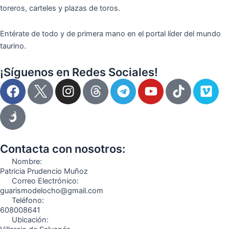
toreros, carteles y plazas de toros.
Entérate de todo y de primera mano en el portal líder del mundo
taurino.
¡Síguenos en Redes Sociales!
F
I
T
Y
T
V
a
n
e
o
i
i
c
s
l
u
k
m
e
t
e
t
t
e
b
a
g
u
o
o
o
g
r
b
k
Contacta con nosotros:
o
r
a
e
Nombre:
k
a
m
Patricia Prudencio Muñoz
Correo Electrónico:
m
guarismodelocho@gmail.com
Teléfono:
608008641
Ubicación: