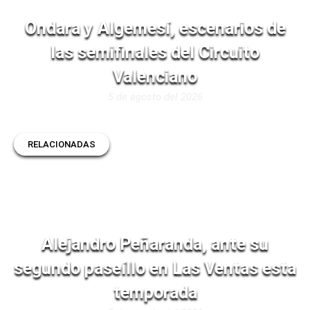
Ondara y Algemesí, escenarios de
las semifinales del Circuito
Valenciano
5 de agosto del 2026
RELACIONADAS
Alejandro Peñaranda, ante su
segundo paseíllo en Las Ventas esta
temporada