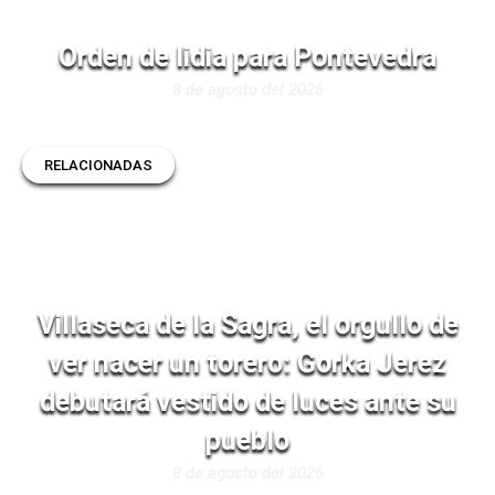
Orden de lidia para Pontevedra
8 de agosto del 2026
RELACIONADAS
Villaseca de la Sagra, el orgullo de
ver nacer un torero: Gorka Jerez
debutará vestido de luces ante su
pueblo
8 de agosto del 2026