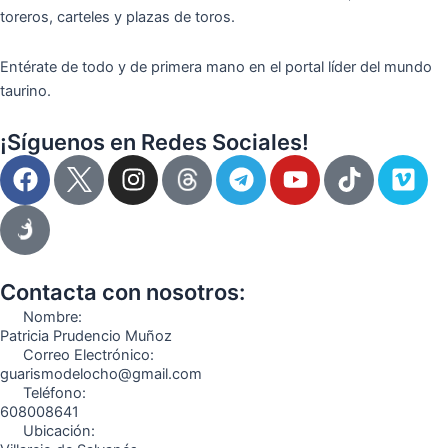
toreros, carteles y plazas de toros.
Entérate de todo y de primera mano en el portal líder del mundo
taurino.
¡Síguenos en Redes Sociales!
F
I
T
Y
T
V
a
n
e
o
i
i
c
s
l
u
k
m
e
t
e
t
t
e
b
a
g
u
o
o
o
g
r
b
k
Contacta con nosotros:
o
r
a
e
Nombre:
k
a
m
Patricia Prudencio Muñoz
Correo Electrónico:
m
guarismodelocho@gmail.com
Teléfono:
608008641
Ubicación: