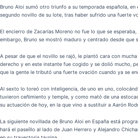
Bruno Aloi sumó otro triunfo a su temporada española, en e
segundo novillo de su lote, tras haber sufrido una fuerte vol
El encierro de Zacarías Moreno no fue lo que se esperaba,
embargo, Bruno se mostró maduro y centrado desde que se
A pesar de que el novillo se rajó, le plantó cara con much
derecho y en este instante fue cogido y se dolió mucho, pe
que la gente le tributó una fuerte ovación cuando ya se en
Al sexto lo toreó con inteligencia, de uno en uno, colocánd
tuvieron ceñimiento y temple, y como mató de una estocada
su actuación de hoy, en la que vino a sustituir a Aarón Rod
La siguiente novillada de Bruno Aloi en España está progr
hará el paseíllo al lado de Juan Herrero y Alejandro Chicha
en su trayectoria taurina.