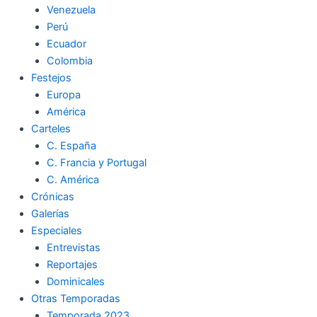
Venezuela
k
a
m
Perú
Ecuador
m
Colombia
Festejos
Europa
América
Carteles
C. España
C. Francia y Portugal
C. América
Crónicas
Galerías
Especiales
Entrevistas
Reportajes
Dominicales
Otras Temporadas
Temporada 2023