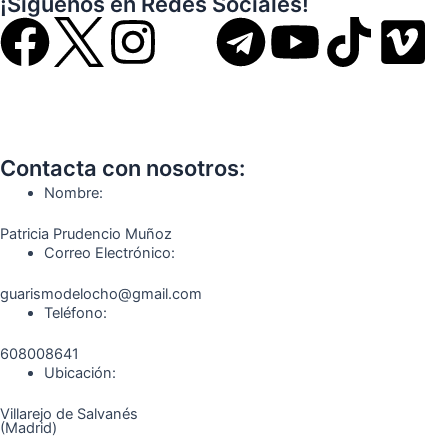
¡Síguenos en Redes Sociales!
F
I
T
Y
T
V
a
n
e
o
i
i
c
s
l
u
k
m
Contacta con nosotros:
e
t
e
t
t
e
Nombre:
b
a
g
u
o
o
Patricia Prudencio Muñoz
Correo Electrónico:
o
g
r
b
k
guarismodelocho@gmail.com
Teléfono:
o
r
a
e
608008641
k
a
m
Ubicación:
Villarejo de Salvanés
m
(Madrid)