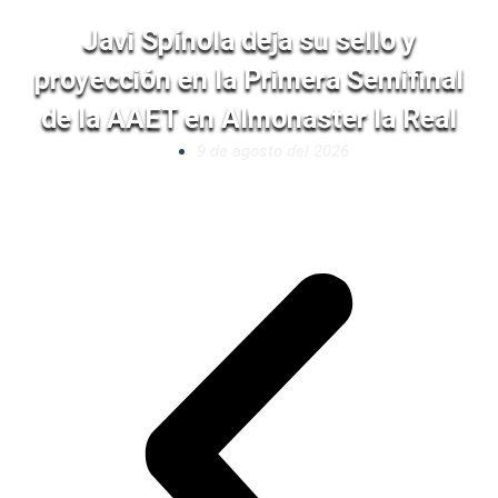
Javi Spínola deja su sello y
proyección en la Primera Semifinal
de la AAET en Almonaster la Real
9 de agosto del 2026