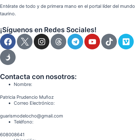
Entérate de todo y de primera mano en el portal líder del mundo
taurino.
¡Síguenos en Redes Sociales!
F
I
T
Y
T
V
a
n
e
o
i
i
c
s
l
u
k
m
e
t
e
t
t
e
b
a
g
u
o
o
o
g
r
b
k
Contacta con nosotros:
o
r
a
e
Nombre:
k
a
m
Patricia Prudencio Muñoz
m
Correo Electrónico:
guarismodelocho@gmail.com
Teléfono:
608008641