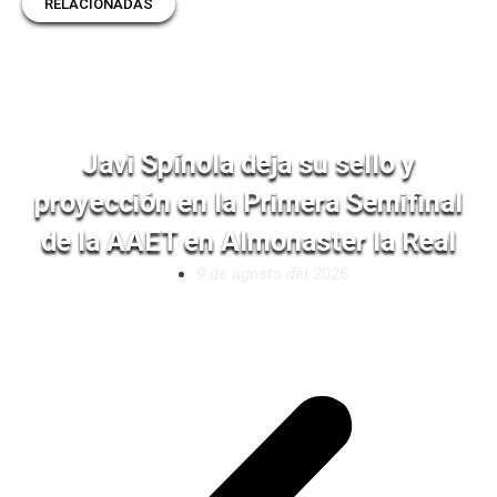
RELACIONADAS
Javi Spínola deja su sello y
proyección en la Primera Semifinal
de la AAET en Almonaster la Real
9 de agosto del 2026