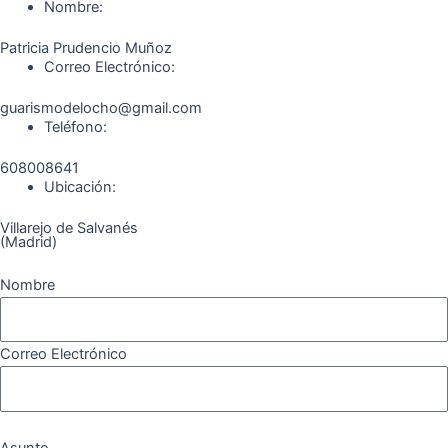
o
r
a
e
Nombre:
k
a
m
Patricia Prudencio Muñoz
m
Correo Electrónico:
guarismodelocho@gmail.com
Teléfono:
608008641
Ubicación:
Villarejo de Salvanés
(Madrid)
Nombre
Correo Electrónico
Asunto