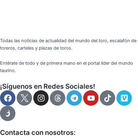
Todas las noticias de actualidad del mundo del toro, escalafón de
toreros, carteles y plazas de toros.
Entérate de todo y de primera mano en el portal líder del mundo
taurino.
¡Síguenos en Redes Sociales!
F
I
T
Y
T
V
a
n
e
o
i
i
c
s
l
u
k
m
e
t
e
t
t
e
b
a
g
u
o
o
o
g
r
b
k
Contacta con nosotros: