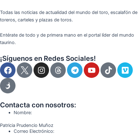
Todas las noticias de actualidad del mundo del toro, escalafón de
toreros, carteles y plazas de toros.
Entérate de todo y de primera mano en el portal líder del mundo
taurino.
¡Síguenos en Redes Sociales!
F
I
T
Y
T
V
a
n
e
o
i
i
c
s
l
u
k
m
e
t
e
t
t
e
b
a
g
u
o
o
o
g
r
b
k
Contacta con nosotros:
o
r
a
e
Nombre:
k
a
m
Patricia Prudencio Muñoz
m
Correo Electrónico: