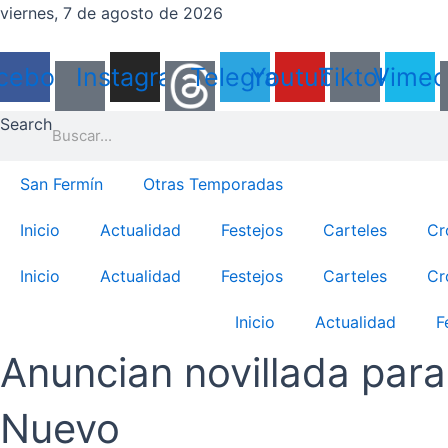
Ir
viernes, 7 de agosto de 2026
al
contenido
cebook
Instagram
Telegram
Youtube
Tiktok
Vimeo
Search
San Fermín
Otras Temporadas
Inicio
Actualidad
Festejos
Carteles
Cr
Inicio
Actualidad
Festejos
Carteles
Cr
Inicio
Actualidad
F
Anuncian novillada para
Nuevo