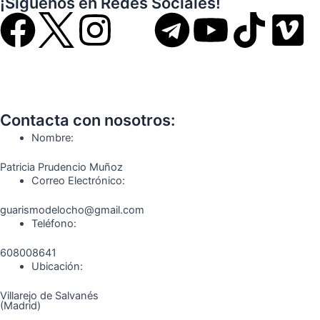
¡Síguenos en Redes Sociales!
F
I
T
Y
T
V
a
n
e
o
i
i
c
s
l
u
k
m
Contacta con nosotros:
e
t
e
t
t
e
Nombre:
b
a
g
u
o
o
Patricia Prudencio Muñoz
Correo Electrónico:
o
g
r
b
k
guarismodelocho@gmail.com
Teléfono:
o
r
a
e
608008641
k
a
m
Ubicación:
Villarejo de Salvanés
m
(Madrid)