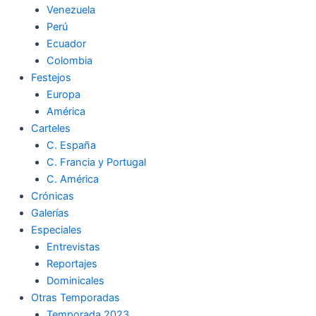
Venezuela
k
a
m
Perú
Ecuador
m
Colombia
Festejos
Europa
América
Carteles
C. España
C. Francia y Portugal
C. América
Crónicas
Galerías
Especiales
Entrevistas
Reportajes
Dominicales
Otras Temporadas
Temporada 2023