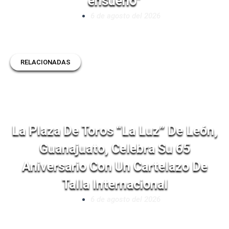
ensueño”
6 de agosto del 2026
RELACIONADAS
La Plaza De Toros “La Luz” De León,
Guanajuato, Celebra Su 65
Aniversario Con Un Cartelazo De
Talla Internacional
6 de agosto del 2026