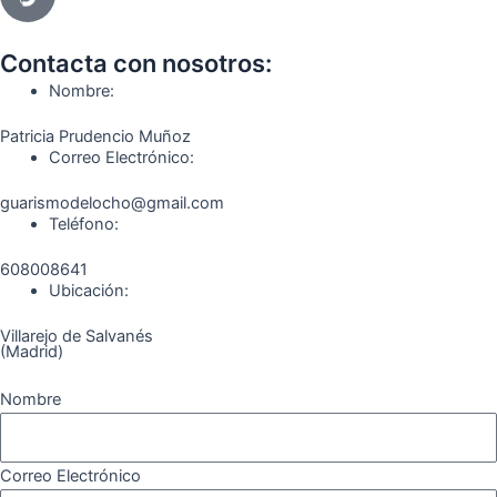
e
t
e
t
t
e
b
a
g
u
o
o
o
g
r
b
k
Contacta con nosotros:
o
r
a
e
Nombre:
k
a
m
Patricia Prudencio Muñoz
m
Correo Electrónico:
guarismodelocho@gmail.com
Teléfono:
608008641
Ubicación:
Villarejo de Salvanés
(Madrid)
Nombre
Correo Electrónico