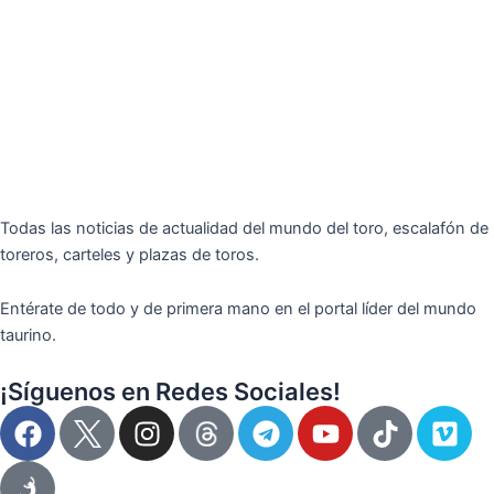
Todas las noticias de actualidad del mundo del toro, escalafón de
toreros, carteles y plazas de toros.
Entérate de todo y de primera mano en el portal líder del mundo
taurino.
¡Síguenos en Redes Sociales!
F
I
T
Y
T
V
a
n
e
o
i
i
c
s
l
u
k
m