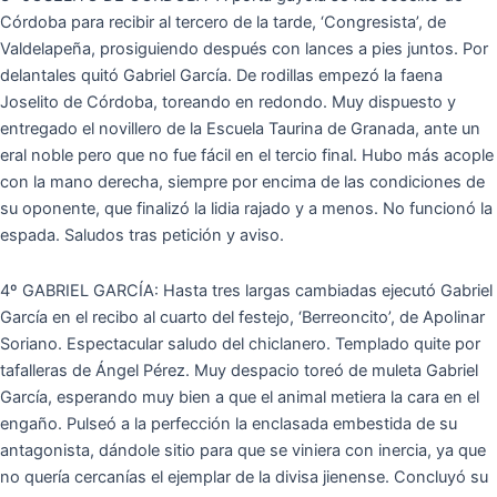
Córdoba para recibir al tercero de la tarde, ‘Congresista’, de
Valdelapeña, prosiguiendo después con lances a pies juntos. Por
delantales quitó Gabriel García. De rodillas empezó la faena
Joselito de Córdoba, toreando en redondo. Muy dispuesto y
entregado el novillero de la Escuela Taurina de Granada, ante un
eral noble pero que no fue fácil en el tercio final. Hubo más acople
con la mano derecha, siempre por encima de las condiciones de
su oponente, que finalizó la lidia rajado y a menos. No funcionó la
espada. Saludos tras petición y aviso.
4º GABRIEL GARCÍA: Hasta tres largas cambiadas ejecutó Gabriel
García en el recibo al cuarto del festejo, ‘Berreoncito’, de Apolinar
Soriano. Espectacular saludo del chiclanero. Templado quite por
tafalleras de Ángel Pérez. Muy despacio toreó de muleta Gabriel
García, esperando muy bien a que el animal metiera la cara en el
engaño. Pulseó a la perfección la enclasada embestida de su
antagonista, dándole sitio para que se viniera con inercia, ya que
no quería cercanías el ejemplar de la divisa jienense. Concluyó su