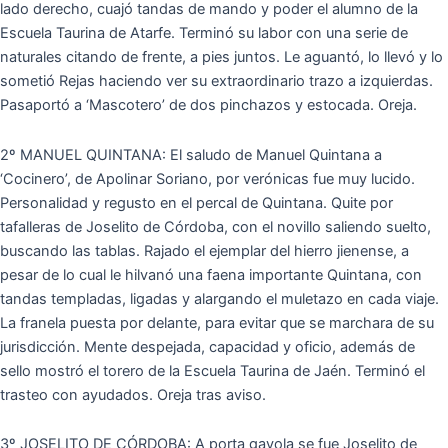
lado derecho, cuajó tandas de mando y poder el alumno de la
Escuela Taurina de Atarfe. Terminó su labor con una serie de
naturales citando de frente, a pies juntos. Le aguantó, lo llevó y lo
sometió Rejas haciendo ver su extraordinario trazo a izquierdas.
Pasaportó a ‘Mascotero’ de dos pinchazos y estocada. Oreja.
2º MANUEL QUINTANA: El saludo de Manuel Quintana a
‘Cocinero’, de Apolinar Soriano, por verónicas fue muy lucido.
Personalidad y regusto en el percal de Quintana. Quite por
tafalleras de Joselito de Córdoba, con el novillo saliendo suelto,
buscando las tablas. Rajado el ejemplar del hierro jienense, a
pesar de lo cual le hilvanó una faena importante Quintana, con
tandas templadas, ligadas y alargando el muletazo en cada viaje.
La franela puesta por delante, para evitar que se marchara de su
jurisdicción. Mente despejada, capacidad y oficio, además de
sello mostró el torero de la Escuela Taurina de Jaén. Terminó el
trasteo con ayudados. Oreja tras aviso.
3º JOSELITO DE CÓRDOBA: A porta gayola se fue Joselito de