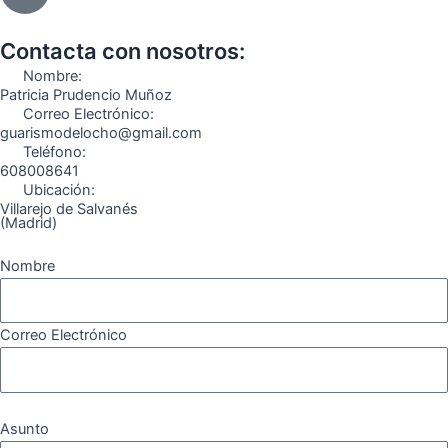
b
a
g
u
o
o
o
g
r
b
k
Contacta con nosotros:
o
r
a
e
Nombre:
k
a
m
Patricia Prudencio Muñoz
Correo Electrónico:
m
guarismodelocho@gmail.com
Teléfono:
608008641
Ubicación:
Villarejo de Salvanés
(Madrid)
Nombre
Correo Electrónico
Asunto