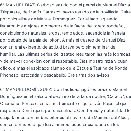
6º MANUEL DÍAZ: Garboso saludo con el percal de Manuel Díaz a
‘Disparate’, de Martín Carrasco, sexto astado de la novillada. Quite
por chicuelinas de Manuel Domínguez. Por el lado izquierdo
llegaron los mejores momentos de la faena del torero rondeño,
consiguiendo naturales largos, templados, sacándole la franela
por debajo de la pala del pitón. A más el trasteo de Manuel Díaz,
con un eral exigente, de actitud brava pero sin terminar de
humillar. Las últimas series del trasteo resultaron las más logradas
y de mayor conexión con el respetable. Díaz mostró raza y buen
oficio, a más el espigado alumno de la Escuela Taurina de Ronda.
Pinchazo, estocada y descabello. Oreja tras dos avisos.
6º MANUEL DOMÍNGUEZ: Con facilidad jugó los brazos Manuel
Domínguez en el saludo al séptimo de la tarde noche, ‘Caracol’, de
Chamaco. Por caleserinas instrumentó el quite Iván Rejas, al que
respondió Domínguez por chicuelinas. Con torería y naturalidad le
cuajó tandas por ambos pitones el novillero de Mairena del Alcor,
con un cornúpeta que fue a menos, aquerenciándose en los