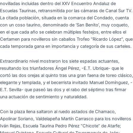
novilladas incluidas dentro del XXV Encuentro Andaluz de
Escuelas Taurinas, retransmitida por las cámaras de Canal Sur TV.
La citada población, situada en la comarca del Condado, cuenta
con un coso taurino, denominado de ‘San Benito’, muy coqueto,
en el que cada año se celebran múltiples festejos, entre ellos el
Certamen para novilleros sin caballos Trofeo “Ricardo López”, que
cada temporada gana en importancia y categoría de sus carteles.
Extraordinario nivel mostraron los siete espadas actuantes,
resultando los triunfadores Ángel Pérez, -E.T. Ubrique- que le
cortó las dos orejas al quinto tras una gran faena de toreo clásico,
elegante y templada, y el becerrista invitado Manuel Domínguez, -
E.T. Sevilla- que paseó las dos y el rabo del séptimo tras firmar
una actuación de sentimiento y naturalidad.
Con la plaza llena saltaron al ruedo astados de Chamaco,
Apolinar Soriano, Valdelapeña Martín Carrasco para los novilleros
Iván Rejas, Escuela Taurina Pedro Pérez “Chicote” de Atarfe;
Manuel Quintana, Escuela Cultural de Tauromaquia de Jaén;