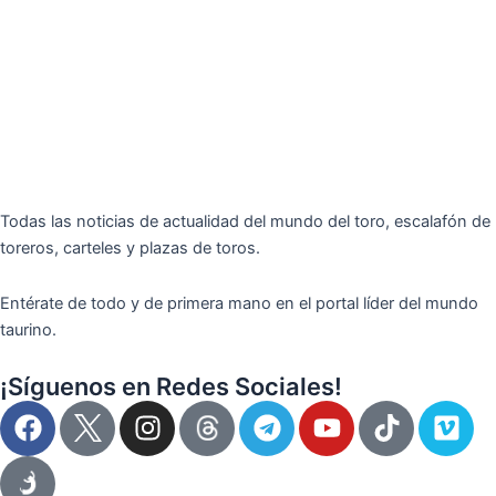
Todas las noticias de actualidad del mundo del toro, escalafón de
toreros, carteles y plazas de toros.
Entérate de todo y de primera mano en el portal líder del mundo
taurino.
¡Síguenos en Redes Sociales!
F
I
T
Y
T
V
a
n
e
o
i
i
c
s
l
u
k
m
e
t
e
t
t
e