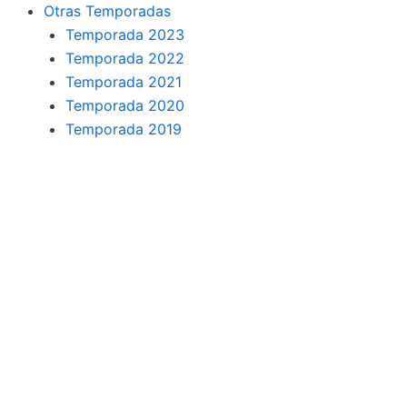
o
r
a
e
Otras Temporadas
k
a
m
Temporada 2023
Temporada 2022
m
Temporada 2021
Temporada 2020
Temporada 2019