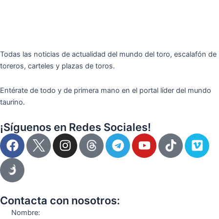
Todas las noticias de actualidad del mundo del toro, escalafón de
toreros, carteles y plazas de toros.
Entérate de todo y de primera mano en el portal líder del mundo
taurino.
¡Síguenos en Redes Sociales!
F
I
T
Y
T
V
a
n
e
o
i
i
c
s
l
u
k
m
e
t
e
t
t
e
b
a
g
u
o
o
o
g
r
b
k
Contacta con nosotros:
o
r
a
e
Nombre: