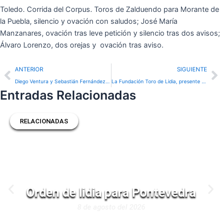
Toledo. Corrida del Corpus. Toros de Zalduendo para Morante de
la Puebla, silencio y ovación con saludos; José María
Manzanares, ovación tras leve petición y silencio tras dos avisos;
Álvaro Lorenzo, dos orejas y ovación tras aviso.
Prev
N
ANTERIOR
SIGUIENTE
Diego Ventura y Sebastián Fernández, Puerta Grande en Granada
La Fundación Toro de Lidia, presente en el encuentro «Tejer redes» con el Papa León XIV en Madrid
Entradas Relacionadas
RELACIONADAS
Orden de lidia para Pontevedra
8 de agosto del 2026