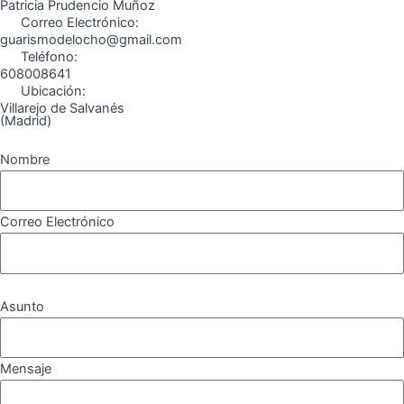
k
a
m
Patricia Prudencio Muñoz
Correo Electrónico:
m
guarismodelocho@gmail.com
Teléfono:
608008641
Ubicación:
Villarejo de Salvanés
(Madrid)
Nombre
Correo Electrónico
Asunto
Mensaje