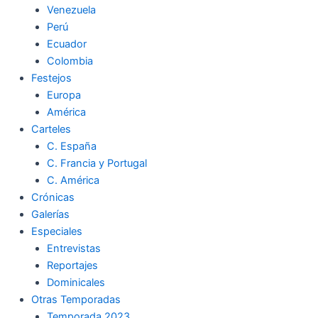
Venezuela
k
a
m
Perú
Ecuador
m
Colombia
Festejos
Europa
América
Carteles
C. España
C. Francia y Portugal
C. América
Crónicas
Galerías
Especiales
Entrevistas
Reportajes
Dominicales
Otras Temporadas
Temporada 2023