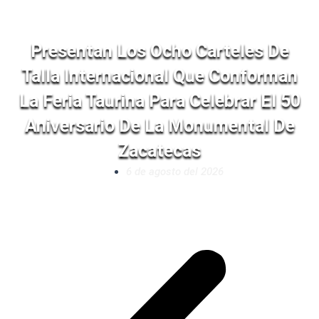
Presentan Los Ocho Carteles De
Talla Internacional Que Conforman
La Feria Taurina Para Celebrar El 50
Aniversario De La Monumental De
Zacatecas
6 de agosto del 2026