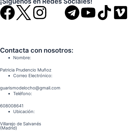
¡Síguenos en Redes Sociales!
F
I
T
Y
T
V
a
n
e
o
i
i
c
s
l
u
k
m
Contacta con nosotros:
e
t
e
t
t
e
Nombre:
b
a
g
u
o
o
Patricia Prudencio Muñoz
Correo Electrónico:
o
g
r
b
k
guarismodelocho@gmail.com
Teléfono:
o
r
a
e
608008641
k
a
m
Ubicación:
Villarejo de Salvanés
m
(Madrid)