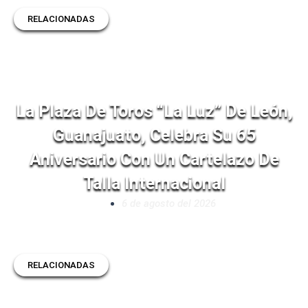
RELACIONADAS
La Plaza De Toros “La Luz” De León,
Guanajuato, Celebra Su 65
Aniversario Con Un Cartelazo De
Talla Internacional
6 de agosto del 2026
RELACIONADAS