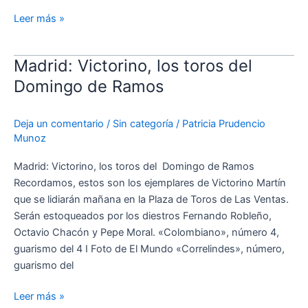
abono
Leer más »
Madrid: Victorino, los toros del
Madrid:
Victorino,
Domingo de Ramos
los
toros
Deja un comentario
/
Sin categoría
/
Patricia Prudencio
del
Munoz
Domingo
de
Madrid: Victorino, los toros del Domingo de Ramos
Ramos
Recordamos, estos son los ejemplares de Victorino Martín
que se lidiarán mañana en la Plaza de Toros de Las Ventas.
Serán estoqueados por los diestros Fernando Robleño,
Octavio Chacón y Pepe Moral. «Colombiano», número 4,
guarismo del 4 I Foto de El Mundo «Correlindes», número,
guarismo del
Leer más »