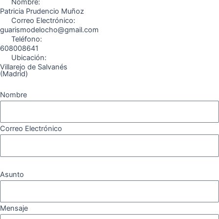
o
r
a
e
Nombre:
k
a
m
Patricia Prudencio Muñoz
Correo Electrónico:
m
guarismodelocho@gmail.com
Teléfono:
608008641
Ubicación:
Villarejo de Salvanés
(Madrid)
Nombre
Correo Electrónico
Asunto
Mensaje