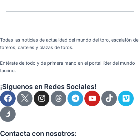
Todas las noticias de actualidad del mundo del toro, escalafón de
toreros, carteles y plazas de toros.
Entérate de todo y de primera mano en el portal líder del mundo
taurino.
¡Síguenos en Redes Sociales!
F
I
T
Y
T
V
a
n
e
o
i
i
c
s
l
u
k
m
e
t
e
t
t
e
b
a
g
u
o
o
o
g
r
b
k
Contacta con nosotros: