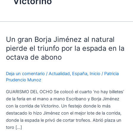
Victorino
Un
gran
Un gran Borja Jiménez al natural
Borja
Jiménez
pierde el triunfo por la espada en la
al
octava de abono
natural
pierde
Deja un comentario
/
Actualidad
,
España
,
Inicio
/
Patricia
el
Prudencio Munoz
triunfo
por
GUARISMO DEL OCHO Se colocó el cuarto ‘no hay billetes’
la
de la feria en el mano a mano Escribano y Borja Jiménez
espada
con la corrida de Victorino. Un festejo donde lo más
en
destacado lo hizo Jiménez con el mejor lote de la corrida,
la
donde la espada le privó de cortar trofeos. Abrió plaza un
octava
toro […]
de