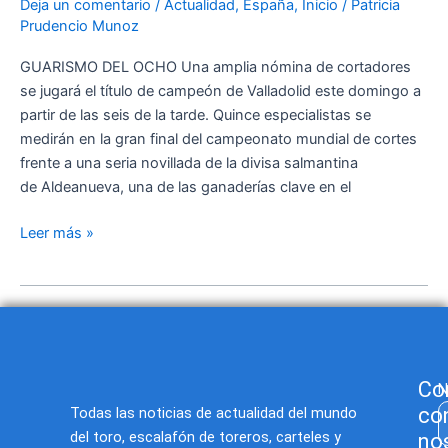
Deja un comentario
/
Actualidad
,
España
,
Inicio
/
Patricia
que
Prudencio Munoz
se
disputarán
GUARISMO DEL OCHO Una amplia nómina de cortadores
ser
se jugará el título de campeón de Valladolid este domingo a
campeón
partir de las seis de la tarde. Quince especialistas se
de
medirán en la gran final del campeonato mundial de cortes
Valladolid
frente a una seria novillada de la divisa salmantina
este
de Aldeanueva, una de las ganaderías clave en el
domingo
Leer más »
Co
N
co
Todas las noticias de actualidad del mundo
del toro, escalafón de toreros, carteles y
no