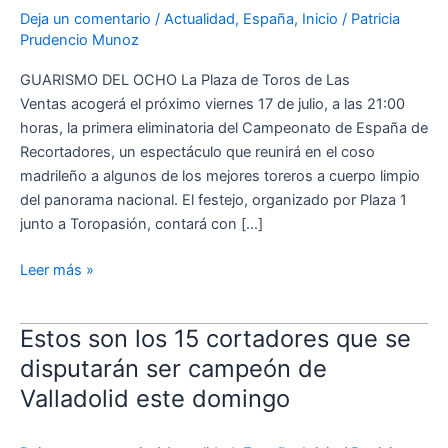
Ventas
Deja un comentario
/
Actualidad
,
España
,
Inicio
/
Patricia
Prudencio Munoz
la
primera
GUARISMO DEL OCHO La Plaza de Toros de Las
eliminatoria
Ventas acogerá el próximo viernes 17 de julio, a las 21:00
del
horas, la primera eliminatoria del Campeonato de España de
Campeonato
Recortadores, un espectáculo que reunirá en el coso
de
madrileño a algunos de los mejores toreros a cuerpo limpio
España
del panorama nacional. El festejo, organizado por Plaza 1
de
junto a Toropasión, contará con […]
Recortadores
Leer más »
Estos son los 15 cortadores que se
Estos
son
disputarán ser campeón de
los
Valladolid este domingo
15
cortadores