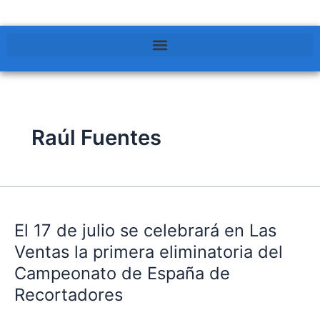
Raúl Fuentes
El
17
El 17 de julio se celebrará en Las
de
julio
Ventas la primera eliminatoria del
se
Campeonato de España de
celebrará
Recortadores
en
Las