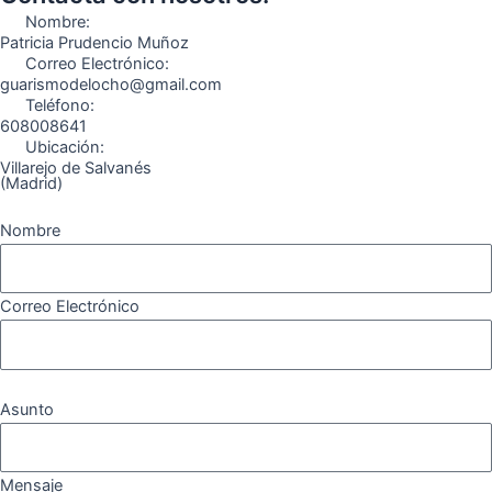
o
r
a
e
Nombre:
k
a
m
Patricia Prudencio Muñoz
Correo Electrónico:
m
guarismodelocho@gmail.com
Teléfono:
608008641
Ubicación:
Villarejo de Salvanés
(Madrid)
Nombre
Correo Electrónico
Asunto
Mensaje