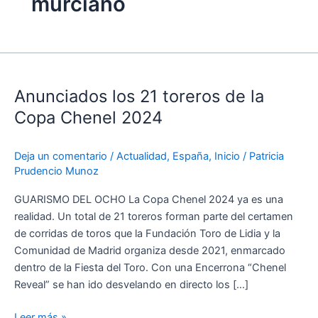
murciano
Anunciados
los
Anunciados los 21 toreros de la
21
toreros
Copa Chenel 2024
de
la
Deja un comentario
/
Actualidad
,
España
,
Inicio
/
Patricia
Copa
Prudencio Munoz
Chenel
2024
GUARISMO DEL OCHO La Copa Chenel 2024 ya es una
realidad. Un total de 21 toreros forman parte del certamen
de corridas de toros que la Fundación Toro de Lidia y la
Comunidad de Madrid organiza desde 2021, enmarcado
dentro de la Fiesta del Toro. Con una Encerrona “Chenel
Reveal” se han ido desvelando en directo los […]
Leer más »