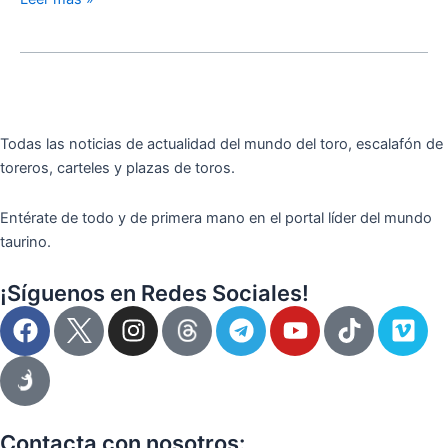
Todas las noticias de actualidad del mundo del toro, escalafón de
toreros, carteles y plazas de toros.
Entérate de todo y de primera mano en el portal líder del mundo
taurino.
¡Síguenos en Redes Sociales!
F
I
T
Y
T
V
a
n
e
o
i
i
c
s
l
u
k
m
e
t
e
t
t
e
b
a
g
u
o
o
o
g
r
b
k
Contacta con nosotros: