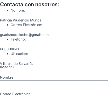
o
g
r
b
k
Contacta con nosotros:
o
r
a
e
Nombre:
k
a
m
Patricia Prudencio Muñoz
m
Correo Electrónico:
guarismodelocho@gmail.com
Teléfono:
608008641
Ubicación:
Villarejo de Salvanés
(Madrid)
Nombre
Correo Electrónico