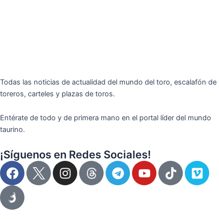
Todas las noticias de actualidad del mundo del toro, escalafón de
toreros, carteles y plazas de toros.
Entérate de todo y de primera mano en el portal líder del mundo
taurino.
¡Síguenos en Redes Sociales!
F
I
T
Y
T
V
a
n
e
o
i
i
c
s
l
u
k
m
e
t
e
t
t
e
b
a
g
u
o
o