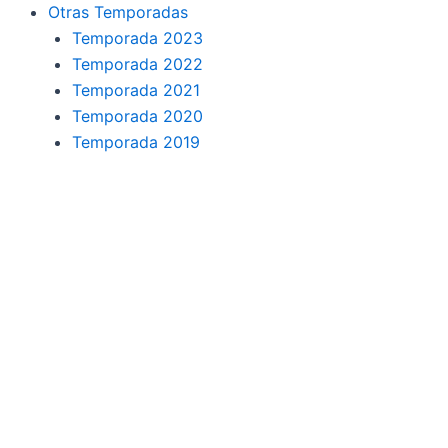
o
r
a
e
Otras Temporadas
k
a
m
Temporada 2023
Temporada 2022
m
Temporada 2021
Temporada 2020
Temporada 2019